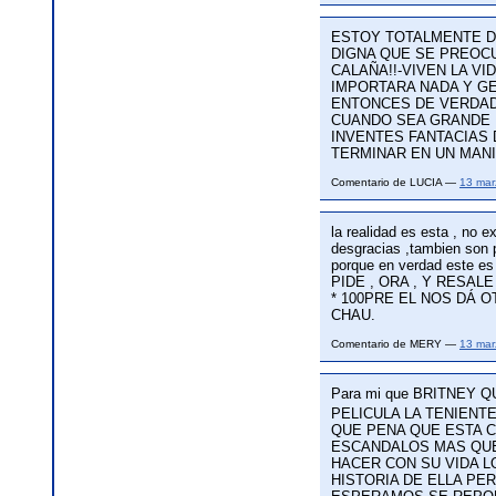
ESTOY TOTALMENTE D
DIGNA QUE SE PREOCU
CALAÑA!!-VIVEN LA V
IMPORTARA NADA Y G
ENTONCES DE VERDAD 
CUANDO SEA GRANDE ,
INVENTES FANTACIAS D
TERMINAR EN UN MANI
Comentario de LUCIA —
13 mar
la realidad es esta , no 
desgracias ,tambien son p
porque en verdad este
PIDE , ORA , Y RESALE 
* 100PRE EL NOS DÁ 
CHAU.
Comentario de MERY —
13 mar
Para mi que BRITNEY
PELICULA LA TENIENT
QUE PENA QUE ESTA C
ESCANDALOS MAS QUE
HACER CON SU VIDA L
HISTORIA DE ELLA PE