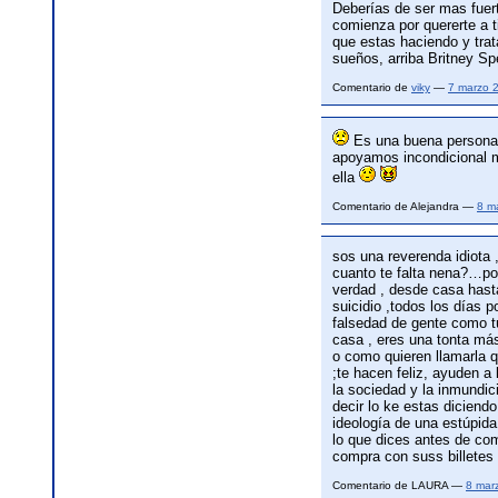
Deberías de ser mas fuerte
comienza por quererte a 
que estas haciendo y trat
sueños, arriba Britney Sp
Comentario de
viky
—
7 marzo 
Es una buena persona 
apoyamos incondicional m
ella
Comentario de Alejandra —
8 m
sos una reverenda idiota 
cuanto te falta nena?…por
verdad , desde casa hast
suicidio ,todos los días p
falsedad de gente como tú
casa , eres una tonta más
o como quieren llamarla q
;te hacen feliz, ayuden a
la sociedad y la inmundic
decir lo ke estas diciend
ideología de una estúpida
lo que dices antes de com
compra con suss billetes 
Comentario de LAURA —
8 mar