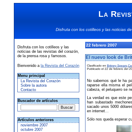
La Revis
Disfruta con los
cotilleos
y las
noticias
de
22 febrero 2007
Disfruta con los cotilleos y las
noticias de las revistas del corazón,
de la prensa rosa y famosos.
El nuevo look de Br
Bienvenido a
la Revista del Corazón
Clasificado en
Britney Spears
,
Ca
Publicado el 22 de febrero del 2
Menu principal
No sabemos qué le ha pas
La Revista del Corazón
raparse ella misma el pe
Sobre la autora
cabeza, el peluquero se ne
Contacto
La verdad es que este pe
Buscador de artículos
han subastado mechones 
sacado unos 5000 dólare
en internet…
Sólo nos queda esperar cu
Artículos anteriores
noviembre 2007
octubre 2007