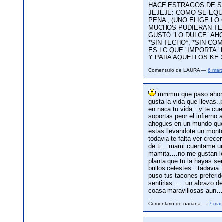
HACE ESTRAGOS DE SU
JEJEJE: COMO SE EQU
PENA , (UNO ELIGE LO
MUCHOS PUDIERAN TE
GUSTÓ ¨LO DULCE¨ AH
*SIN TECHO*, *SIN COM
ES LO QUE ¨IMPORTA¨
Y PARA AQUELLOS KE
Comentario de LAURA —
6 mar
mmmm que paso ahora a
gusta la vida que llevas..
en nada tu vida…y te cuen
soportas peor el infierno
ahogues en un mundo que
estas llevandote un monto
todavia te falta ver crec
de ti….mami cuentame u
mamita….no me gustan los
planta que tu la hayas s
brillos celestes…tadavia
puso tus tacones preferid
sentirlas……un abrazo de
coasa maravillosas aun…
Comentario de nariana —
7 mar