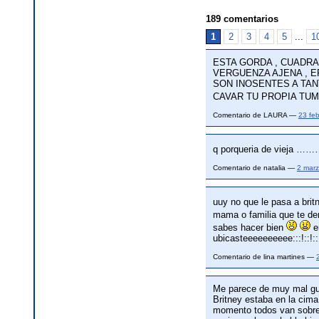
189 comentarios
1
2
3
4
5
...
1
ESTA GORDA , CUADRA
VERGUENZA AJENA , E
SON INOSENTES A TANT
CAVAR TU PROPIA TUM
Comentario de LAURA —
23 fe
q porqueria de vieja ……
Comentario de natalia —
2 mar
uuy no que le pasa a bri
mama o familia que te d
sabes hacer bien
e
ubicasteeeeeeeeee:::!::!::!
Comentario de lina martines —
Me parece de muy mal gus
Britney estaba en la cima
momento todos van sobre e