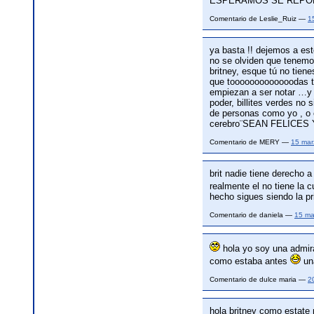
ESPERAMOS SE REPO
Comentario de Leslie_Ruiz —
1
ya basta !! dejemos a es
no se olviden que tenemo
britney, esque tú no tiene
que tooooooooooooodas te
empiezan a ser notar …y
poder, billites verdes n
de personas como yo , o 
cerebro¨SEAN FELICE
Comentario de MERY —
15 mar
brit nadie tiene derecho a
realmente el no tiene la 
hecho sigues siendo la princes
Comentario de daniela —
15 ma
hola yo soy una admira
como estaba antes
una
Comentario de dulce maria —
2
hola britney como estate