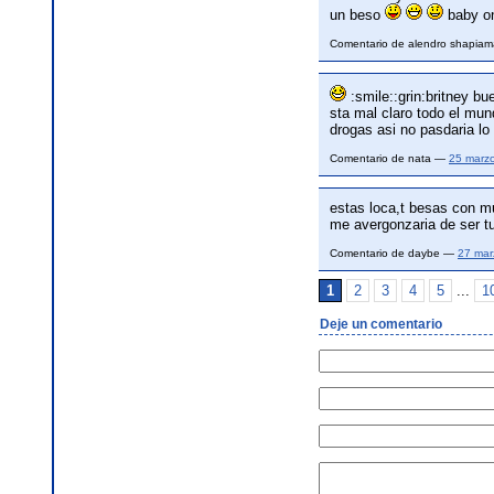
un beso
baby o
Comentario de alendro shapiam
:smile::grin:britney bu
sta mal claro todo el mun
drogas asi no pasdaria lo
Comentario de nata —
25 marz
estas loca,t besas con m
me avergonzaria de ser tu
Comentario de daybe —
27 mar
1
2
3
4
5
...
1
Deje un comentario