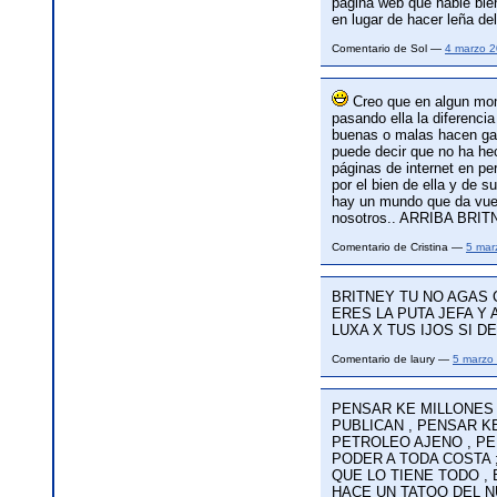
pagina web que hable bien
en lugar de hacer leña del
Comentario de Sol —
4 marzo 
Creo que en algun mo
pasando ella la diferenci
buenas o malas hacen gan
puede decir que no ha he
páginas de internet en pe
por el bien de ella y de 
hay un mundo que da vuel
nosotros.. ARRIBA BR
Comentario de Cristina —
5 mar
BRITNEY TU NO AGAS C
ERES LA PUTA JEFA Y
LUXA X TUS IJOS SI 
Comentario de laury —
5 marzo
PENSAR KE MILLONES
PUBLICAN , PENSAR K
PETROLEO AJENO , PE
PODER A TODA COSTA 
QUE LO TIENE TODO ,
HACE UN TATOO DEL N