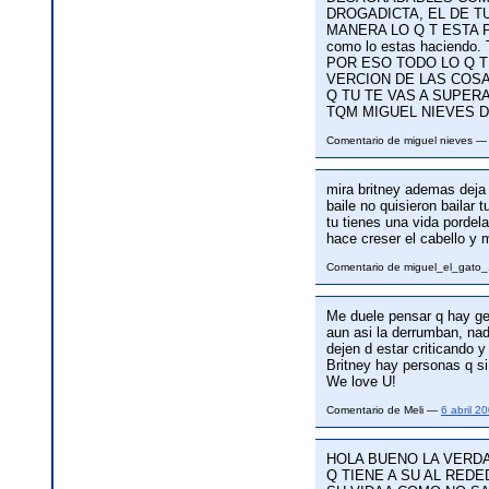
DROGADICTA, EL DE TU
MANERA LO Q T ESTA PA
como lo estas hacien
POR ESO TODO LO Q T
VERCION DE LAS COSA
Q TU TE VAS A SUPER
TQM MIGUEL NIEVES 
Comentario de miguel nieves 
mira britney ademas deja 
baile no quisieron bailar
tu tienes una vida pordela
hace creser el cabello 
Comentario de miguel_el_gat
Me duele pensar q hay ge
aun asi la derrumban, nad
dejen d estar criticando y
Britney hay personas q si
We love U!
Comentario de Meli —
6 abril 2
HOLA BUENO LA VERD
Q TIENE A SU AL RE