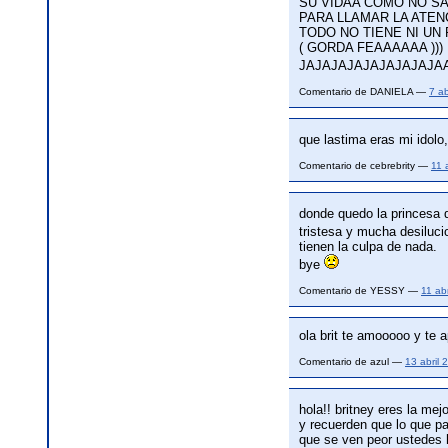
SU VIDAA COMO NO S
PARA LLAMAR LA ATEN
TODO NO TIENE NI UN
( GORDA FEAAAAAA ))
JAJAJAJAJAJAJAJAJA
Comentario de DANIELA —
7 a
que lastima eras mi idolo
Comentario de cebrebrity —
11 
donde quedo la princesa 
tristesa y mucha desiluc
tienen la culpa de nada.
bye
Comentario de YESSY —
11 ab
ola brit te amooooo y te 
Comentario de azul —
13 abril
hola!! britney eres la mej
y recuerden que lo que p
que se ven peor ustedes 