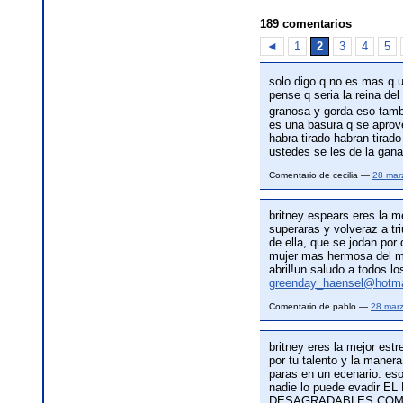
189 comentarios
◄
1
2
3
4
5
solo digo q no es mas q 
pense q seria la reina de
granosa y gorda eso tam
es una basura q se aprov
habra tirado habran tirado
ustedes se les de la gan
Comentario de cecilia —
28 mar
britney espears eres la 
superaras y volveraz a tr
de ella, que se jodan por
mujer mas hermosa del 
abril!un saludo a todos 
greenday_haensel@hotma
Comentario de pablo —
28 mar
britney eres la mejor est
por tu talento y la maner
paras en un ecenario. eso
nadie lo puede evadir EL
DESAGRADABLES COMO