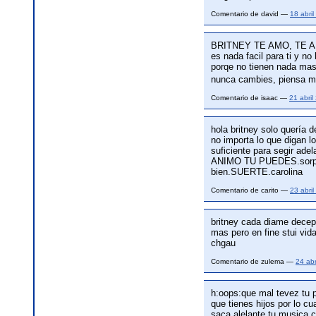
Comentario de david —
18 abri
BRITNEY TE AMO, TE ADO
es nada facil para ti y no
porqe no tienen nada mas 
nunca cambies, piensa mu
Comentario de isaac —
21 abri
hola britney solo quería 
no importa lo que digan l
suficiente para segir adel
ANIMO TU PUEDES.sorpren
bien.SUERTE.carolina
Comentario de carito —
23 abri
britney cada diame decepc
mas pero en fine stui vida
chgau
Comentario de zulema —
24 ab
h:oops:que mal tevez tu p
que tienes hijos por lo cu
saca alelante tu musica 