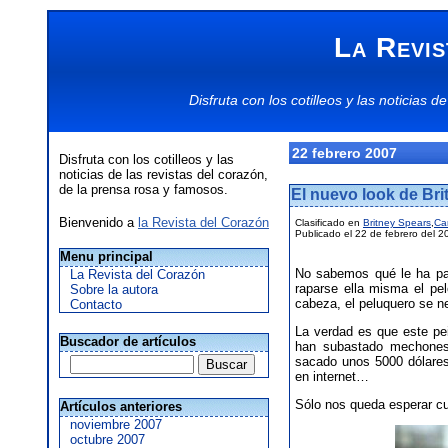
La Revis
Disfruta con los
cotilleos
y las
noticias
de
22 febrero 2007
Disfruta con los cotilleos y las
noticias de las revistas del corazón,
de la prensa rosa y famosos.
El nuevo look de Br
Bienvenido a
la Revista del Corazón
Clasificado en
Britney Spears
,
Ca
Publicado el 22 de febrero del 2
Menu principal
No sabemos qué le ha pas
La Revista del Corazón
raparse ella misma el pe
Sobre la autora
cabeza, el peluquero se ne
Contacto
La verdad es que este pe
Buscador de artículos
han subastado mechones 
sacado unos 5000 dólare
en internet…
Sólo nos queda esperar cu
Artículos anteriores
noviembre 2007
octubre 2007