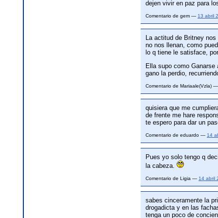
dejen vivir en paz para l
Comentario de gem —
13 abril
La actitud de Britney no
no nos llenan, como pued
lo q tiene le satisface, p
Ella supo como Ganarse a
gano la perdio, recurrien
Comentario de Mariaale(Vzla) 
quisiera que me cumplier
de frente me hare respon
te espero para dar un pas
Comentario de eduardo —
14 a
Pues yo solo tengo q dec
la cabeza.
Comentario de Ligia —
14 abril
sabes cinceramente la pr
drogadicta y en las facha
tenga un poco de concienc