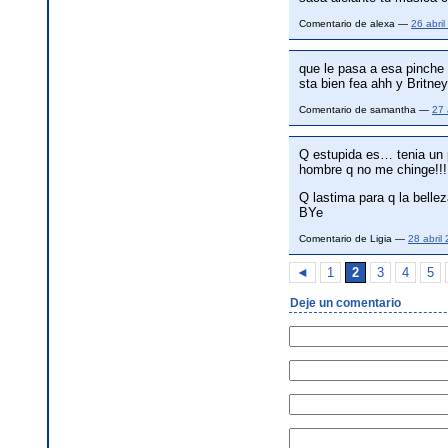
Comentario de alexa —
26 abri
que le pasa a esa pinche 
sta bien fea ahh y Brit
Comentario de samantha —
27 
Q estupida es… tenia un p
hombre q no me chinge!!
Q lastima para q la bellez
BYe
Comentario de Ligia —
28 abril
◄
1
2
3
4
5
Deje un comentario