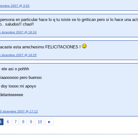
ciembre 2007 @ 3:52
ersona en particular hace lo q tu isiste se lo grritican pero si lo hace una 
.. saludos!! chao!!
6 diciembre 2007 @ 19:24
q sacaste esta arrechesimo FELICITACIONES !
6 diciembre 2007 @ 19:25
y ete asi o pohhh
siaaoooooo pero buenoo
e doy toooo mi apoyo
adelanteeeeee
0 diciembre 2007 @ 17:12
5
6
7
8
9
10
►