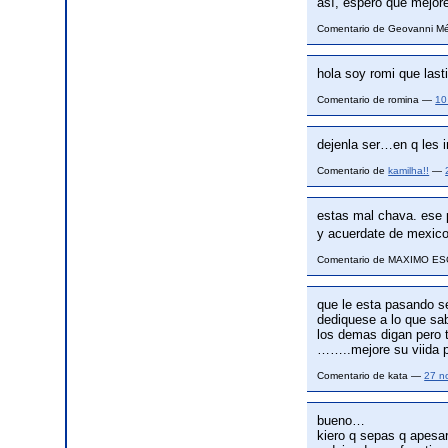
así, espero que mejor
Comentario de Geovanni 
hola soy romi que lasti
Comentario de romina —
10
dejenla ser…en q les i
Comentario de
kamilha!!
—
estas mal chava. ese p
y acuerdate de mexic
Comentario de MAXIMO 
que le esta pasando se
dediquese a lo que sab
los demas digan pero 
……..mejore su viida 
Comentario de kata —
27 n
bueno…
kiero q sepas q apesar