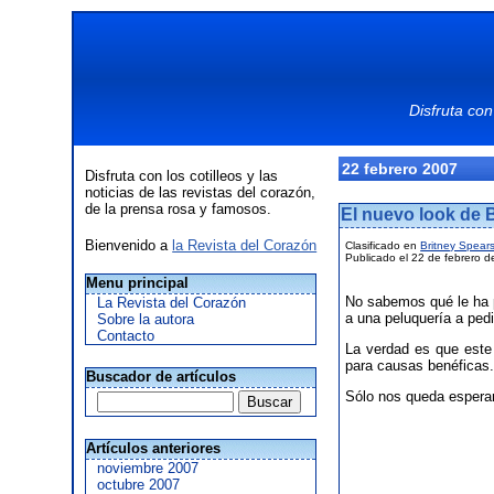
Disfruta con
22 febrero 2007
Disfruta con los cotilleos y las
noticias de las revistas del corazón,
de la prensa rosa y famosos.
El nuevo look de 
Bienvenido a
la Revista del Corazón
Clasificado en
Britney Spear
Publicado el 22 de febrero d
Menu principal
No sabemos qué le ha p
La Revista del Corazón
a una peluquería a pedi
Sobre la autora
Contacto
La verdad es que este
para causas benéficas
Buscador de artículos
Sólo nos queda esperar
Artículos anteriores
noviembre 2007
octubre 2007