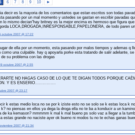
5
6
7
8
9
10
►
eria decir es la mayoria de los comentarios que estan escritos son todas pav
sta pasando por un mal momento y ustedes se gastan en escribir pavadas que
n lo mismo decian”hay britney es la mejor encima es hermoso que figura que 
 gorda LOCA,DROGADA,INRESPONSABLE,PAPELONERA, de todo paren un poco
5 octubre 2007 @ 17:22
lugar de ella por un momento, esta pasando por malos tiempos y ademas q lle
n como una culpable. hay q apoyarla porke esta tratando de salir adelante, 
r de su problema con las drogas
29 octubre 2007 @ 2:55
RARTE NO HAGAS CASO DE LO QUE TE DIGAN TODOS PORQUE CAÈM
ON. Y ES ENSERIO…………….
tubre 2007 @ 23:17
decir k estas medio loca no se por k iziste esto no se solo se k estas loca k n
 k? no piensas en ellos ya dega la droga ella no te ba a konducir a un kami
na de ka kemason? mmmmm k mal k mal bueno ps solo vaz a llegar a la tumba ja
 ya estas grande no naciste ayer ok bueno ni modos tu no te echas ganas bueno adi
noviembre 2007 @ 21:34