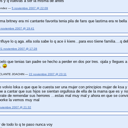
es y q vuelvas a ser la misma de antes
Méndez —
5 noviembre 2007 @ 22:09
ma britney era mi cantante favorita tenia pila de fans que lastima era re bell
 noviembre 2007 @ 19:41
nfluye lo q aga..ella sola sabe lo q ace ii kiere…para eso tiiene familia….q 
21 noviembre 2007 @ 17:28
elo que tenias tan padre se hecho a perder en dos por tres. ojala y llegues a
o.
ESCLANTE JOACHIN —
22 noviembre 2007 @ 23:11
 volvio loka o que que le cuesta ser una mujer con principios mujer de ksa y
e a cantar que sus hijos se sientan orgullosa de ella de la mama que es y no
trate de remendar sus herrores …estas mal muy mal y ahora en que se convirt
porke la vemos muy mal
oviembre 2007 @ 21:32
 de todo lo q te paso nunca voy