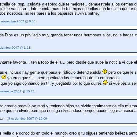
estrella del pop.. cuidate y espero que te mejores.. demuestrale a los demas qu
 quiere vanessa.. date cuenta mas de tus hijos que ellos son lo unico que te
os nosotros. no les pares a los paparadsis..viva britney
3 noviembre 2007 @ 0:06
e Dios es un privilegio muy grande tener unos hermosos hijos, no le hagas cas
viembre 2007 @ 1:53
antante favorita… tenia todo de ella… pero desde que supe la noticia vi que el
as e incluso hay gente que pasa el ridículo defendiéndola
pero de que le si
a
yo creo que si… pero quedaran los recuerdos de su embarrada…
 que yo sigo confiando en ti.. y juegatela por lo que quires
si vuelbes a ser
noviembre 2007 @ 15:25
o creerlo todavia,se rapó y teniendo hijos,se olvido totalmente de ella misma
so que se olvido.pero que no siga olvidandose porque puede llegar a asesina
azzi —
5 noviembre 2007 @ 16:09
s bella q e conocido en todo el mundo, creo q tu sigues teniendo belleza ta