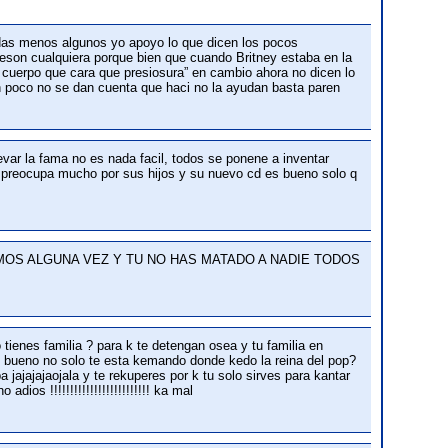
adas menos algunos yo apoyo lo que dicen los pocos
son cualquiera porque bien que cuando Britney estaba en la
cuerpo que cara que presiosura” en cambio ahora no dicen lo
 no se dan cuenta que haci no la ayudan basta paren
var la fama no es nada facil, todos se ponene a inventar
se preocupa mucho por sus hijos y su nuevo cd es bueno solo q
OS ALGUNA VEZ Y TU NO HAS MATADO A NADIE TODOS
o tienes familia ? para k te detengan osea y tu familia en
no bueno no solo te esta kemando donde kedo la reina del pop?
jajajaojala y te rekuperes por k tu solo sirves para kantar
os !!!!!!!!!!!!!!!!!!!!!!!!! ka mal