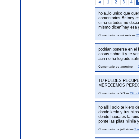
◄
1
2
3
4
hola..lo unico que qu
comentarios.Britney e
cima ustedes no decia
mismo dicen”hay esa
Comentario de micaela —
2
podrian ponerse en el 
cosas sobre ti y te ve
aun no ha logrado sali
Comentario de anonimo —
TU PUEDES RECUPE
MERECEMOS PERD
Comentario de YO —
29 oc
hola!!!! solo te kiero 
donde kedo y tus hijos
donde haora es la rei
ponte las pilas niiniia
Comentario de jathziri —
2 