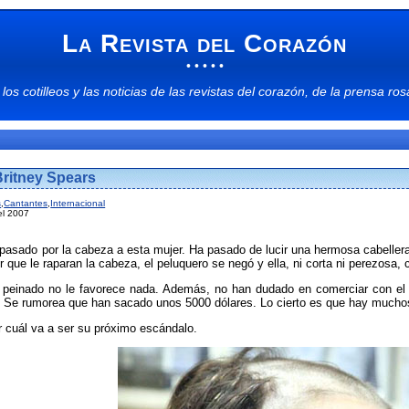
La Revista del Corazón
• • • • •
 los
cotilleos
y las
noticias
de las
revistas del corazón
, de la
prensa ros
Britney Spears
s
,
Cantantes
,
Internacional
el 2007
asado por la cabeza a esta mujer. Ha pasado de lucir una hermosa cabeller
r que le raparan la cabeza, el peluquero se negó y ella, ni corta ni perezosa, 
 peinado no le favorece nada. Además, no han dudado en comerciar con el 
. Se rumorea que han sacado unos 5000 dólares. Lo cierto es que hay muc
 cuál va a ser su próximo escándalo.