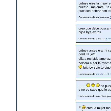
britney eres la mejor 
puesto.. mejorate.. te
puesdes contar con tod
Comentario de vanessa —
creo que debe buscar d
hijos bye exitos
Comentario de alina —
3 no
britney antes era mi c
gordura ,etc.
ella a recibido amenaz
bolbera a ser la mism
britney solo te digo
Comentario de
melyta
—
3 
¡¡¡¡¡¡¡
no pued
y no se sabe que le pa
Comentario de valentina pi
E
eres la mujer ma