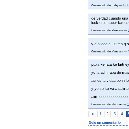
Comentario de gaby —
6 di
de verdad cuando una p
luck eres super famoso
Comentario de Vanessa —
y el video el ultimo 
Comentario de Vanessa —
puxa ke lata ke britne
yo la admiraba de ma
asi es la vidaa pohh l
y yo se ke va a salir 
aiiiiiiioooooooooooooo
Comentario de lilluuuuu —
1
◄
1
2
3
4
Deje un comentario