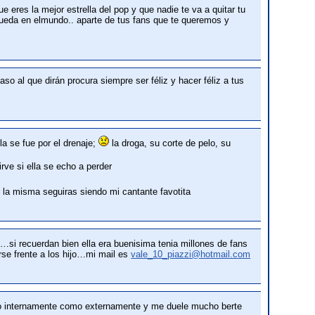
e eres la mejor estrella del pop y que nadie te va a quitar tu
 queda en elmundo.. aparte de tus fans que te queremos y
o al que dirán procura siempre ser féliz y hacer féliz a tus
la se fue por el drenaje;
la droga, su corte de pelo, su
rve si ella se echo a perder
 la misma seguiras siendo mi cantante favotita
…si recuerdan bien ella era buenisima tenia millones de fans
rse frente a los hijo…mi mail es
vale_10_piazzi@hotmail.com
nto internamente como externamente y me duele mucho berte