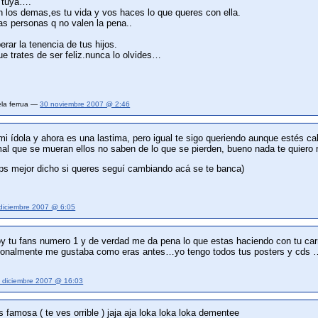
a tuya….
n los demas,es tu vida y vos haces lo que queres con ella.
las personas q no valen la pena..
rar la tenencia de tus hijos.
ue trates de ser feliz.nunca lo olvides…
ela ferrua —
30 noviembre 2007 @ 2:46
 mi ídola y ahora es una lastima, pero igual te sigo queriendo aunque estés c
 mal que se mueran ellos no saben de lo que se pierden, bueno nada te quier
s mejor dicho si queres seguí cambiando acá se te banca)
diciembre 2007 @ 6:05
y tu fans numero 1 y de verdad me da pena lo que estas haciendo con tu carr
sonalmente me gustaba como eras antes…yo tengo todos tus posters y cds …
 diciembre 2007 @ 16:03
 famosa ( te ves orrible ) jaja aja loka loka loka dementee