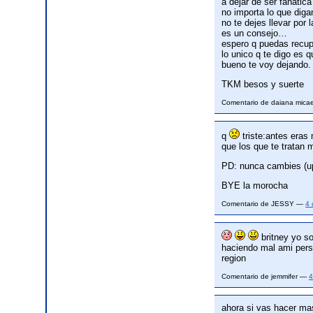
a dejar de ser fanatic
no importa lo que diga
no te dejes llevar por 
es un consejo…
espero q puedas recupe
lo unico q te digo es q
bueno te voy dejando.
TKM besos y suerte
Comentario de daiana mica
q
triste:antes eras
que los que te tratan
PD: nunca cambies (up
BYE la morocha
Comentario de JESSY —
4 
britney yo so
haciendo mal ami per
region
Comentario de jemmifer —
4
ahora si vas hacer mas