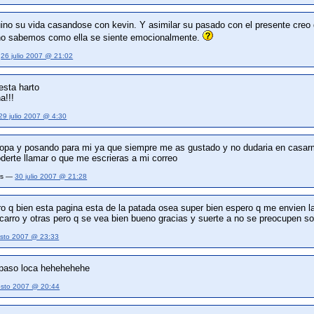
uino su vida casandose con kevin. Y asimilar su pasado con el presente creo 
e no sabemos como ella se siente emocionalmente.
—
26 julio 2007 @ 21:02
sta harto
a!!!
29 julio 2007 @ 4:30
ropa y posando para mi ya que siempre me as gustado y no dudaria en casarme
derte llamar o que me escrieras a mi correo
ars —
30 julio 2007 @ 21:28
o q bien esta pagina esta de la patada osea super bien espero q me envien l
 carro y otras pero q se vea bien bueno gracias y suerte a no se preocupen 
sto 2007 @ 23:33
 paso loca hehehehehe
osto 2007 @ 20:44