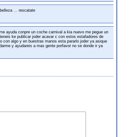
 belleza … rescatate
e me ayuda conpre un coche carnival a kia nuevo me pegue un
teneis ke publicar joder acavar c con estos estafadores de
to con algo y en buestras manos esta pararlo joder ya asique
udarme y ayudareis a mas gente porfavor no se donde ir ya