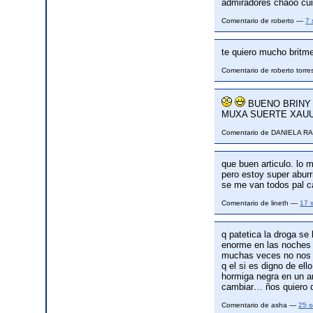
admiradores chaoo cu
Comentario de roberto —
7 
te quiero mucho britm
Comentario de roberto torr
BUENO BRINY 
MUXA SUERTE XAUUUUU
Comentario de DANIELA 
que buen articulo. lo 
pero estoy super aburr
se me van todos pal c
Comentario de lineth —
17 
q patetica la droga se
enorme en las noches 
muchas veces no nos 
q el si es digno de el
hormiga negra en un ar
cambiar… ños quiero 
Comentario de asha —
25 