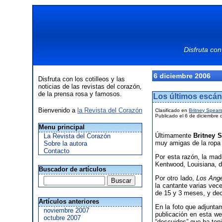
Disfruta con
6 diciembre 2006
Disfruta con los cotilleos y las
noticias de las revistas del corazón,
de la prensa rosa y famosos.
Los últimos escán
Bienvenido a
la Revista del Corazón
Clasificado en
Britney Spear
Publicado el 6 de diciembre 
Menu principal
Últimamente
Britney 
La Revista del Corazón
muy amigas de la ropa i
Sobre la autora
Contacto
Por esta razón, la mad
Kentwood, Louisiana, d
Buscador de artículos
Por otro lado,
Los Ange
la cantante varias vec
de 15 y 3 meses, y dec
Artículos anteriores
En la foto que adjunta
noviembre 2007
publicación en esta we
octubre 2007
“descuidos” que ha ten