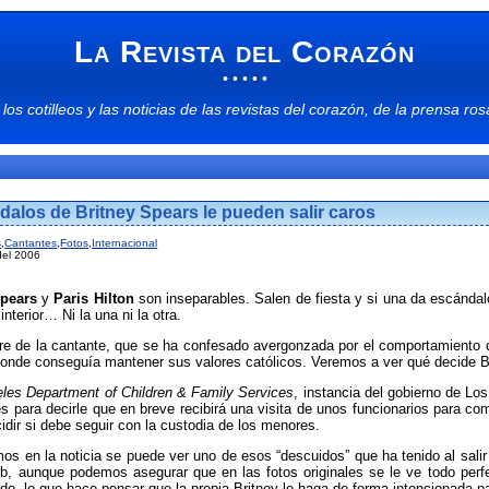
La Revista del Corazón
• • • • •
 los
cotilleos
y las
noticias
de las
revistas del corazón
, de la
prensa ros
dalos de Britney Spears le pueden salir caros
s
,
Cantantes
,
Fotos
,
Internacional
del 2006
Spears
y
Paris Hilton
son inseparables. Salen de fiesta y si una da escándal
nterior… Ni la una ni la otra.
re de la cantante, que se ha confesado avergonzada por el comportamiento de
onde conseguía mantener sus valores católicos. Veremos a ver qué decide Br
les Department of Children & Family Services
, instancia del gobierno de Lo
es para decirle que en breve recibirá una visita de unos funcionarios para 
idir si debe seguir con la custodia de los menores.
mos en la noticia se puede ver uno de esos “descuidos” que ha tenido al sal
b, aunque podemos asegurar que en las fotos originales se le ve todo perf
ido, lo que hace pensar que la propia Britney lo haga de forma intencionada p