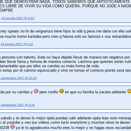
ENE QUE DEMOSTRAR NADA, TODOS SABEMOS QUE ARTISTICAMENTE 
A ES LIBRE DE VIVIR SU VIDA COMO QUIERA, PORQUE NO JODE A NAD
IEMPRE
 —
10 agosto 2007 @ 2:42
tney spears no le da verguenza tiene hijos la vdd q pena me daria cer ella sol
ba mucho komo kantaba pero creo q harora solo es famosa x sus eskandalos
—
19 agosto 2007 @ 0:12
 persona con talento, linda se haya dejado llevar de manera tan negativa por
ber llevar fama y fortuna de manera correcta. Lástima que quienes están sufr
 lamentable que por ellos no cambie su mala forma de vida.
ue estas por el camino equivocado y sino no tomas el correcto pronto será t
4 septiembre 2007 @ 23:28
ida por su cambio y
pero confio
en que su familia la sacara adelante
6 septiembre 2007 @ 4:24
e saludo y te deseo lo mejor ojala puedas salir adelante ojala leas este mensaj
 al youtube y veo tus videos como lucki everytime y muchos otros te deseo l
360238
ya te lo agradeceria mucho eres lo mejor y no hagas esos escandalos