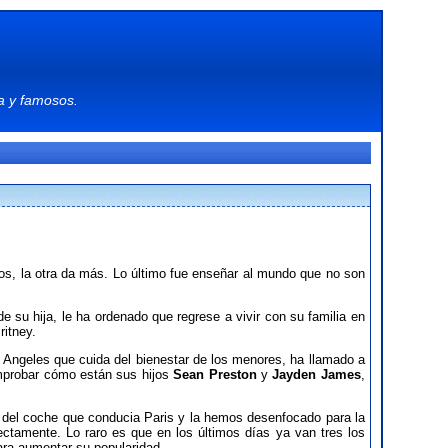
a
y
famosos
.
os, la otra da más. Lo último fue enseñar al mundo que no son
 su hija, le ha ordenado que regrese a vivir con su familia en
itney.
s Angeles que cuida del bienestar de los menores, ha llamado a
comprobar cómo están sus hijos
Sean Preston
y
Jayden James
,
ir del coche que conducia Paris y la hemos desenfocado para la
ectamente. Lo raro es que en los últimos días ya van tres los
ara aumentar su popularidad.