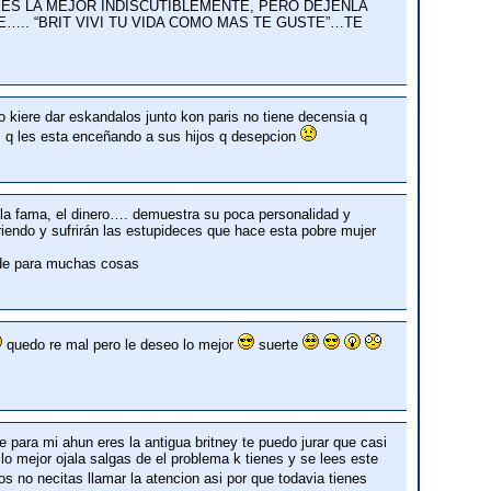
ES LA MEJOR INDISCUTIBLEMENTE, PERO DEJENLA
IE….. “BRIT VIVI TU VIDA COMO MAS TE GUSTE”…TE
o kiere dar eskandalos junto kon paris no tiene decensia q
 q les esta enceñando a sus hijos q desepcion
 la fama, el dinero…. demuestra su poca personalidad y
iendo y sufrirán las estupideces que hace esta pobre mujer
arde para muchas cosas
quedo re mal pero le deseo lo mejor
suerte
e para mi ahun eres la antigua britney te puedo jurar que casi
o mejor ojala salgas de el problema k tienes y se lees este
 no necitas llamar la atencion asi por que todavia tienes