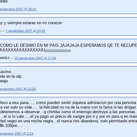
idate
septiembre 2007 @ 20:31
ey y siempre estaras en mi corazon
es —
7 septiembre 2007 @ 20:32
COMO LE DESIMO EN MI PAIS JAJAJAJA ESPERAMOS QE TE RECUPE
UUUUUUUUUUUUU¡¡¡¡¡¡¡¡¡¡¡¡¡¡¡¡¡¡¡¡¡
RAMIREZ —
10 septiembre 2007 @ 17:29
maximo .
ida en la utp.
arajo
septiembre 2007 @ 23:24
 llevo a esa pana….. como pueden sentir siquiera admiracion por una persona
a ver solo su vida….. la felicidad no va de la mano con la fama ni las drog
detenemos a observar…q chimbo como el enemigo destruye a las personas…ch
lo…el si lo vale…..el ya pago un precio de sangre por ti y por mi para q en n
bol negro en una noche negra…el nunca nos abandona, solo permitanle entrar 
dlb 100pre….
septiembre 2007 @ 5:23