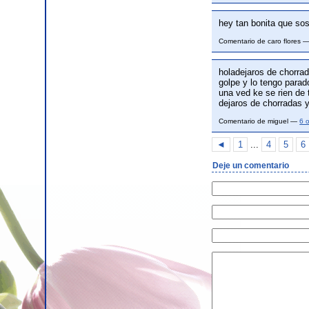
hey tan bonita que sos
Comentario de caro flores 
holadejaros de chorra
golpe y lo tengo parad
una ved ke se rien de 
dejaros de chorradas 
Comentario de miguel —
6 
◄
1
...
4
5
6
Deje un comentario