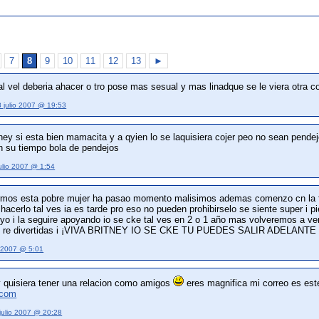
7
8
9
10
11
12
13
►
al vel deberia ahacer o tro pose mas sesual y mas linadque se le viera otra c
8 julio 2007 @ 19:53
itney si esta bien mamacita y a qyien lo se laquisiera cojer peo no sean pend
n su tiempo bola de pendejos
ulio 2007 @ 1:54
rmos esta pobre mujer ha pasao momento malisimos ademas comenzo cn la f
 hacerlo tal ves ia es tarde pro eso no pueden prohibirselo se siente super i 
oyo i la seguire apoyando io se cke tal ves en 2 o 1 año mas volveremos a ve
on re divertidas i ¡VIVA BRITNEY IO SE CKE TU PUEDES SALIR ADELAN
o 2007 @ 5:01
 quisiera tener una relacion como amigos
eres magnifica mi correo es est
.com
julio 2007 @ 20:28