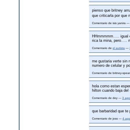
pienso que britney arr
que criticarla por qu
Comentario de isis yanira 
HHmmmmm….. igual e
rica la mina, pero….. n
Comentario de
el autista
—
me gustaria verte sin 
numero de celular y po
Comentario de britney-spe
hola como estan esper
hilton cuando baja del
Comentario de dey —
3 ago
que barbaridad que te
Comentario de joss —
4 ag