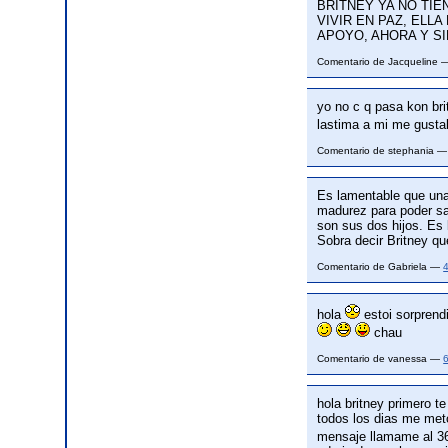
BRITNEY YA NO TI
VIVIR EN PAZ, ELL
APOYO, AHORA Y S
Comentario de Jacqueline
yo no c q pasa kon bri
lastima a mi me gusta
Comentario de stephania 
Es lamentable que una
madurez para poder sa
son sus dos hijos. Es
Sobra decir Britney q
Comentario de Gabriela —
hola
estoi sorprend
chau
Comentario de vanessa —
hola britney primero t
todos los dias me meto
mensaje llamame al 