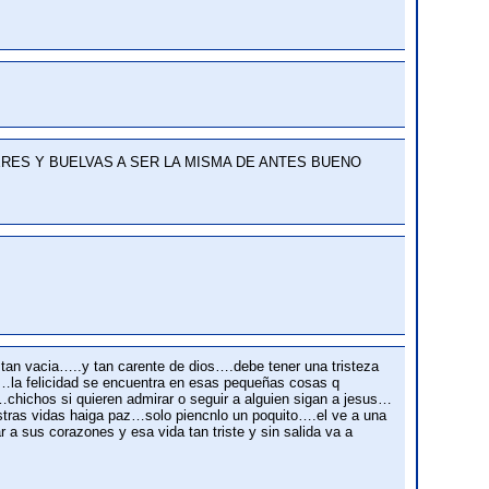
RES Y BUELVAS A SER LA MISMA DE ANTES BUENO
 tan vacia…..y tan carente de dios….debe tener una tristeza
as…la felicidad se encuentra en esas pequeñas cosas q
ichos si quieren admirar o seguir a alguien sigan a jesus…
uestras vidas haiga paz…solo piencnlo un poquito….el ve a una
a sus corazones y esa vida tan triste y sin salida va a