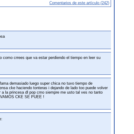
Comentarios de este artículo (242)
osa
ejo como crrees que va estar perdiendo el tiempo en leer su
ama demasiado luego super chica no tuvo tiempo de
piensa cke haciendo tonteras i dejando de lado too puede volver
r a la princesa dl pop cmo siempre me usto tal ves no tanto
TE VAMOS CKE SE PUEE !
e: