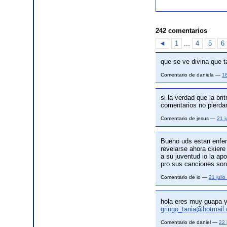
242 comentarios
◄
1
...
4
5
6
que se ve divina que t
Comentario de daniela —
1
si la verdad que la br
comentarios no pierda
Comentario de jesus —
21 j
Bueno uds estan enfe
revelarse ahora ckiere
a su juventud io la ap
pro sus canciones s
Comentario de io —
21 juli
hola eres muy guapa y
gringo_tania@hotmail
Comentario de daniel —
22 