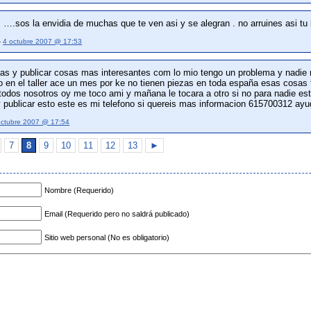
 ….sos la envidia de muchas que te ven asi y se alegran . no arruines asi tu
—
4 octubre 2007 @ 17:53
das y publicar cosas mas interesantes com lo mio tengo un problema y nadi
o en el taller ace un mes por ke no tienen piezas en toda españa esas cosas 
todos nosotros oy me toco ami y mañana le tocara a otro si no para nadie es
y publicar esto este es mi telefono si quereis mas informacion 615700312 ay
octubre 2007 @ 17:54
7
8
9
10
11
12
13
►
Nombre (Requerido)
Email (Requerido pero no saldrá publicado)
Sitio web personal (No es obligatorio)