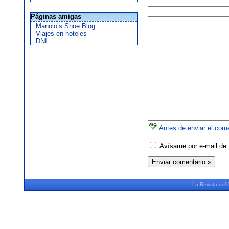
Páginas amigas
Manolo’s Shoe Blog
Viajes en hoteles
DNI
Antes de enviar el come
Avísame por e-mail de 
La
Revista
del