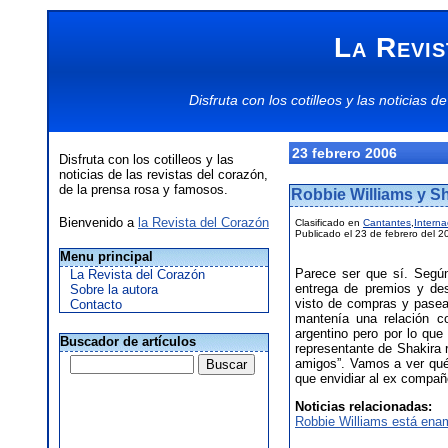
La Revis
Disfruta con los
cotilleos
y las
noticias
de
23 febrero 2006
Disfruta con los cotilleos y las
noticias de las revistas del corazón,
de la prensa rosa y famosos.
Robbie Williams y Sh
Bienvenido a
la Revista del Corazón
Clasificado en
Cantantes
,
Interna
Publicado el 23 de febrero del 2
Menu principal
Parece ser que sí. Segú
La Revista del Corazón
entrega de premios y de
Sobre la autora
visto de compras y pasea
Contacto
mantenía una relación co
argentino pero por lo qu
Buscador de artículos
representante de Shakira 
amigos”. Vamos a ver qué
que envidiar al ex compañ
Noticias relacionadas:
Robbie Williams está en