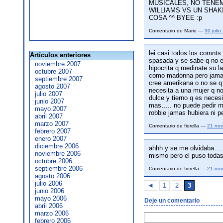
MUSICALES, NO TENE
WILLIAMS VS UN SHAK
COSA ^^ BYEE :p
Comentario de Mario —
30 juli
lei casi todos los comnts
Artículos anteriores
spasada y se sabe q no e
noviembre 2007
hipocrita q medinate su la
octubre 2007
como madonna pero jamas!
septiembre 2007
cree amerikana o no se q
agosto 2007
necesita a una mujer q no
julio 2007
dulce y tierno q es neces
junio 2007
mas….. no puede pedir mu
mayo 2007
robbie jamas hubiera ni 
abril 2007
marzo 2007
Comentario de fiorella —
21 nov
febrero 2007
enero 2007
diciembre 2006
ahhh y se me olvidaba…..
noviembre 2006
mismo pero el puso tod
octubre 2006
septiembre 2006
Comentario de fiorella —
21 nov
agosto 2006
julio 2006
◄
1
2
3
junio 2006
mayo 2006
Deje un comentario
abril 2006
marzo 2006
febrero 2006