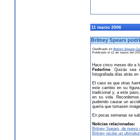
11 marzo 2006
Britney Spears podr
Clasificado en
Britney Spears
,
Ca
Publicado el 11 de marzo del 20
Hace cinco meses dio a lu
Federline
. Quizás sea 
fotografiada días atrás e
El caso es que otras fue
este cambio en su figur
tradicional y, a este pas
en su vida. Recordemos 
pudiendo causar un accide
quería que tomasen imáge
En pocas semanas se sabrá
Noticias relacionadas:
Britney Spears, de nuevo
Britney recibe un ultimát