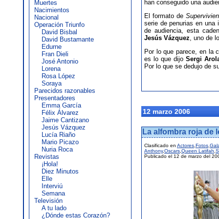
han conseguido una audie
Muertes
Nacimientos
El formato de
Supervivien
Nacional
serie de penurias en una 
Operación Triunfo
de audiencia, esta cade
David Bisbal
Jesús Vázquez
, uno de l
David Bustamante
Edurne
Por lo que parece, en la 
Fran Dieli
es lo que dijo
Sergi Arol
José Antonio
Por lo que se dedujo de su
Lorena
Rosa López
Soraya
Parecidos razonables
Presentadores
Emma García
12 marzo 2006
Félix Álvarez
Jaime Cantizano
Jesús Vázquez
La alfombra roja de 
Lucía Riaño
Mario Picazo
Clasificado en
Actores
,
Fotos
,
Gal
Nuria Roca
Anthony
,
Oscars
,
Queen Latifah
,
S
Revistas
Publicado el 12 de marzo del 20
¡Hola!
Diez Minutos
Elle
Interviú
Semana
Televisión
A tu lado
¿Dónde estas Corazón?