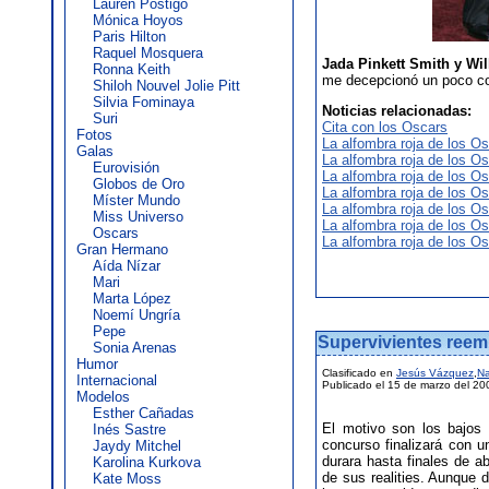
Lauren Postigo
Mónica Hoyos
Paris Hilton
Raquel Mosquera
Jada Pinkett Smith y Wil
Ronna Keith
me decepcionó un poco co
Shiloh Nouvel Jolie Pitt
Silvia Fominaya
Noticias relacionadas:
Suri
Cita con los Oscars
Fotos
La alfombra roja de los Os
Galas
La alfombra roja de los Os
Eurovisión
La alfombra roja de los Os
Globos de Oro
La alfombra roja de los Os
Míster Mundo
La alfombra roja de los Os
Miss Universo
La alfombra roja de los Os
Oscars
La alfombra roja de los Os
Gran Hermano
Aída Nízar
Mari
Marta López
Noemí Ungría
Pepe
Supervivientes reemp
Sonia Arenas
Humor
Clasificado en
Jesús Vázquez
,
Na
Internacional
Publicado el 15 de marzo del 20
Modelos
Esther Cañadas
El motivo son los bajos 
Inés Sastre
concurso finalizará con 
Jaydy Mitchel
durara hasta finales de a
Karolina Kurkova
de sus realities. Aunque 
Kate Moss