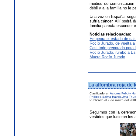
medios de comunicación 
débil y a la familia no le 
Una vez en España, segur
sufría cáncer. Allí podrá 
familia parecía esconder 
Noticias relacionadas:
Empeora el estado de sal
Rocío Jurado, de vuelta a
Casi todo preparado para l
Rocío Jurado, rumbo a E
Muere Rocío Jurado
La alfombra roja de 
Clasificado en
Actores
,
Felicity H
Phillippe
,
Salma Hayek
,
Uma Thu
Publicado el 9 de marzo del 200
Seguimos con la ceremoni
vestidos que lucieron los 