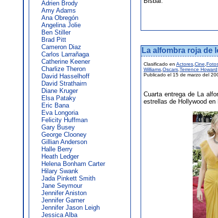
Bisbal.
Adrien Brody
Amy Adams
Ana Obregón
Angelina Jolie
Ben Stiller
Brad Pitt
Cameron Diaz
La alfombra roja de 
Carlos Larrañaga
Catherine Keener
Clasificado en
Actores
,
Cine
,
Foto
Charlize Theron
Williams
,
Oscars
,
Terrence Howard
Publicado el 15 de marzo del 20
David Hasselhoff
David Strathairn
Diane Kruger
Cuarta entrega de La alfo
Elsa Pataky
estrellas de Hollywood en
Eric Bana
Eva Longoria
Felicity Huffman
Gary Busey
George Clooney
Gillian Anderson
Halle Berry
Heath Ledger
Helena Bonham Carter
Hilary Swank
Jada Pinkett Smith
Jane Seymour
Jennifer Aniston
Jennifer Garner
Jennifer Jason Leigh
Jessica Alba