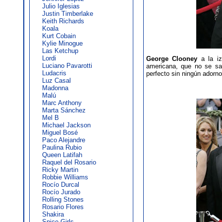
Julio Iglesias
Justin Timberlake
Keith Richards
Koala
Kurt Cobain
Kylie Minogue
Las Ketchup
Lordi
George Clooney
a la iz
Luciano Pavarotti
americana, que no se sab
Ludacris
perfecto sin ningún adorno
Luz Casal
Madonna
Malú
Marc Anthony
Marta Sánchez
Mel B
Michael Jackson
Miguel Bosé
Paco Alejandre
Paulina Rubio
Queen Latifah
Raquel del Rosario
Ricky Martin
Robbie Williams
Rocío Durcal
Rocío Jurado
Rolling Stones
Rosario Flores
Shakira
Spice Girls