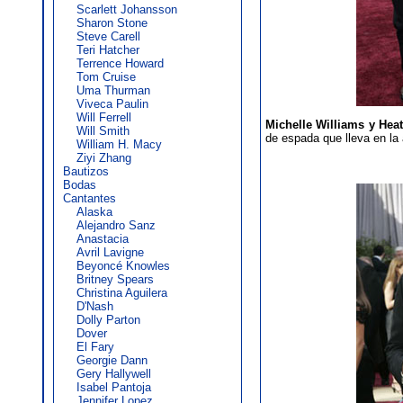
Scarlett Johansson
Sharon Stone
Steve Carell
Teri Hatcher
Terrence Howard
Tom Cruise
Uma Thurman
Viveca Paulin
Will Ferrell
Michelle Williams y Hea
Will Smith
de espada que lleva en la 
William H. Macy
Ziyi Zhang
Bautizos
Bodas
Cantantes
Alaska
Alejandro Sanz
Anastacia
Avril Lavigne
Beyoncé Knowles
Britney Spears
Christina Aguilera
D'Nash
Dolly Parton
Dover
El Fary
Georgie Dann
Gery Hallywell
Isabel Pantoja
Jennifer Lopez