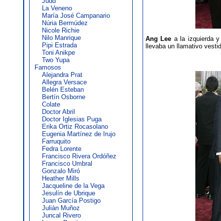
Judd
La Veneno
María José Campanario
Núria Bermúdez
Nicole Richie
Nilo Manrique
Ang Lee
a la izquierda 
Pipi Estrada
llevaba un llamativo vesti
Toni Anikpe
Two Yupa
Famosos
Alejandra Prat
Allegra Versace
Belén Esteban
Bertín Osborne
Colate
Doctor Abril
Doctor Iglesias Puga
Erika Ortiz Rocasolano
Eugenia Martínez de Irujo
Farruquito
Fedra Lorente
Francisco Rivera Ordóñez
Francisco Umbral
Gonzalo Miró
Heather Mills
Jacqueline de la Vega
Jesulín de Ubrique
Juan García Postigo
Julián Muñoz
Juncal Rivero