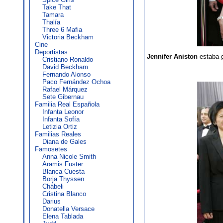
Take That
Tamara
Thalía
Three 6 Mafia
Victoria Beckham
Cine
Deportistas
Jennifer Aniston
estaba g
Cristiano Ronaldo
David Beckham
Fernando Alonso
Paco Fernández Ochoa
Rafael Márquez
Sete Gibernau
Familia Real Española
Infanta Leonor
Infanta Sofía
Letizia Ortiz
Familias Reales
Diana de Gales
Famosetes
Anna Nicole Smith
Aramis Fuster
Blanca Cuesta
Borja Thyssen
Chábeli
Cristina Blanco
Darius
Donatella Versace
Elena Tablada