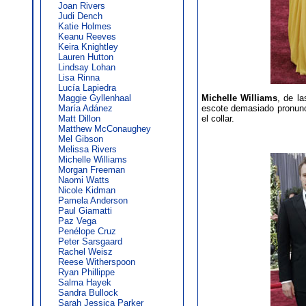
Joan Rivers
Judi Dench
Katie Holmes
Keanu Reeves
Keira Knightley
Lauren Hutton
Lindsay Lohan
Lisa Rinna
Lucía Lapiedra
Maggie Gyllenhaal
Michelle Williams
, de l
María Adánez
escote demasiado pronunc
Matt Dillon
el collar.
Matthew McConaughey
Mel Gibson
Melissa Rivers
Michelle Williams
Morgan Freeman
Naomi Watts
Nicole Kidman
Pamela Anderson
Paul Giamatti
Paz Vega
Penélope Cruz
Peter Sarsgaard
Rachel Weisz
Reese Witherspoon
Ryan Phillippe
Salma Hayek
Sandra Bullock
Sarah Jessica Parker