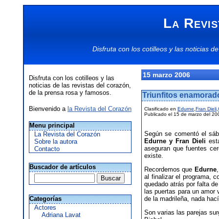
La Revis
Disfruta con los
cotilleos
y las
noticias
de
15 marzo 2006
Disfruta con los cotilleos y las
noticias de las revistas del corazón,
de la prensa rosa y famosos.
Triunfitos enamorad
Bienvenido a
la Revista del Corazón
Clasificado en
Edurne
,
Fran Dieli
,
Publicado el 15 de marzo del 20
Menu principal
Según se comentó el sá
La Revista del Corazón
Edurne y Fran Dieli
est
Sobre la autora
aseguran que fuentes cer
Contacto
existe.
Buscador de artículos
Recordemos que
Edurne
al finalizar el programa,
quedado atrás por falta de
las puertas para un amor 
Categorías
de la madrileña, nada hac
Actores
Son varias las parejas su
Adriana Lavat