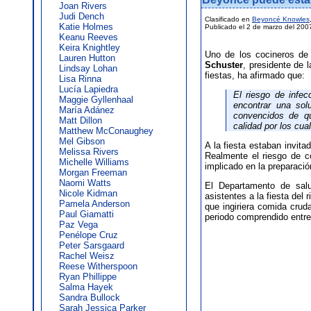
Joan Rivers
Judi Dench
Clasificado en
Beyoncé Knowles
Katie Holmes
Publicado el 2 de marzo del 200
Keanu Reeves
Keira Knightley
Uno de los cocineros de
Lauren Hutton
Schuster
, presidente de
Lindsay Lohan
fiestas, ha afirmado que:
Lisa Rinna
Lucía Lapiedra
El riesgo de infec
Maggie Gyllenhaal
encontrar una sol
María Adánez
convencidos de qu
Matt Dillon
calidad por los cu
Matthew McConaughey
Mel Gibson
A la fiesta estaban invit
Melissa Rivers
Realmente el riesgo de 
Michelle Williams
implicado en la preparació
Morgan Freeman
Naomi Watts
El Departamento de salu
Nicole Kidman
asistentes a la fiesta del
Pamela Anderson
que ingiriera comida cruda
Paul Giamatti
periodo comprendido entre 
Paz Vega
Penélope Cruz
Peter Sarsgaard
Rachel Weisz
Reese Witherspoon
Ryan Phillippe
Salma Hayek
Sandra Bullock
Sarah Jessica Parker