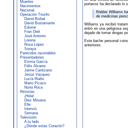
Muertes
portavoz ha declarado lo s
Nacimientos
Nacional
Robbie Williams ha
Operación Triunfo
de medicinas presc
David Bisbal
David Bustamante
Williams ya recibió trata
Edurne
entró en una peligrosa es
Fran Dieli
dejado de tomar drogas po
José Antonio
Lorena
Este bache personal coinc
Rosa López
anteriores.
Soraya
Parecidos razonables
Presentadores
Emma García
Félix Álvarez
Jaime Cantizano
Jesús Vázquez
Lucía Riaño
Mario Picazo
Nuria Roca
Revistas
¡Hola!
Diez Minutos
Elle
Interviú
Semana
Televisión
A tu lado
¿Dónde estas Corazón?