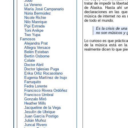
Judd
tratar de impedir la libert
La Veneno
de Alaska. Hasta ahí u
María José Campanario
declaraciones en las qu
Núria Bermúdez
música de internet no es 
Nicole Richie
de todo el mundo.
Nilo Manrique
Pipi Estrada
Es la crisis de una
Toni Anikpe
no son músicos y g
Two Yupa
Famosos
Lo curioso es que práctica
Alejandra Prat
de la música está en l
Allegra Versace
realmente dicen lo que pi
Belén Esteban
Bertín Osborne
Colate
Doctor Abril
Doctor Iglesias Puga
Erika Ortiz Rocasolano
Eugenia Martínez de Irujo
Farruquito
Fedra Lorente
Francisco Rivera Ordóñez
Francisco Umbral
Gonzalo Miró
Heather Mills
Jacqueline de la Vega
Jesulín de Ubrique
Juan García Postigo
Julián Muñoz
Juncal Rivero