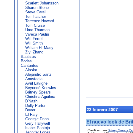
Scarlett Johansson
Sharon Stone
Steve Carell
Teri Hatcher
Terrence Howard
Tom Cruise
Uma Thurman
Viveca Paulin
Will Ferrell
Will Smith
William H. Macy
Ziyi Zhang
Bautizos
Bodas
Cantantes
Alaska
Alejandro Sanz
Anastacia
Avril Lavigne
Beyoncé Knowles
Britney Spears
Christina Aguilera
D'Nash
Dolly Parton
22 febrero 2007
Dover
El Fary
Georgie Dann
El nuevo look de Br
Gery Hallywell
Isabel Pantoja
Clasificado en
Britney Spears
,
Ca
Jennifer Lopez