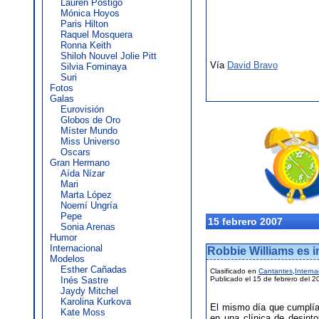
Lauren Postigo
Mónica Hoyos
Paris Hilton
Raquel Mosquera
Ronna Keith
Shiloh Nouvel Jolie Pitt
Vía
David Bravo
Silvia Fominaya
Suri
Fotos
Galas
Eurovisión
Globos de Oro
Míster Mundo
Miss Universo
Oscars
Gran Hermano
Aída Nízar
Mari
Marta López
Noemí Ungría
Pepe
15 febrero 2007
Sonia Arenas
Humor
Internacional
Robbie Williams es i
Modelos
Esther Cañadas
Clasificado en
Cantantes
,
Interna
Inés Sastre
Publicado el 15 de febrero del 2
Jaydy Mitchel
Karolina Kurkova
El mismo día que cumplía
Kate Moss
en una clínica de desinto