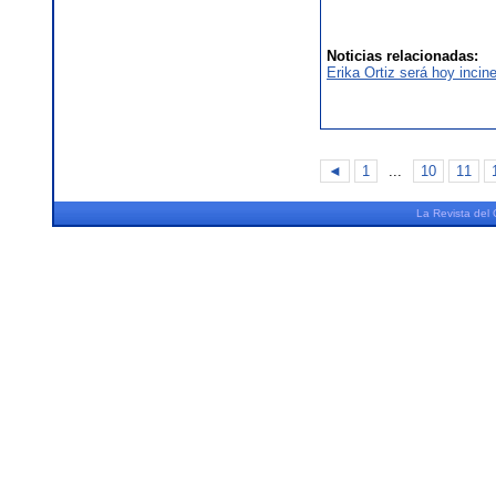
Noticias relacionadas:
Erika Ortiz será hoy incin
◄
1
...
10
11
La
Revista
del