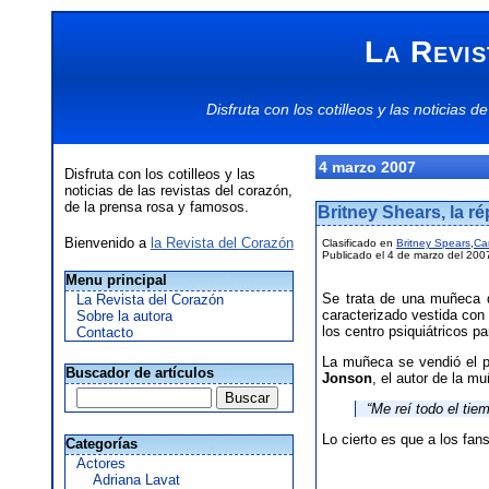
La Revis
Disfruta con los
cotilleos
y las
noticias
de
4 marzo 2007
Disfruta con los cotilleos y las
noticias de las revistas del corazón,
de la prensa rosa y famosos.
Britney Shears, la r
Bienvenido a
la Revista del Corazón
Clasificado en
Britney Spears
,
Ca
Publicado el 4 de marzo del 200
Menu principal
Se trata de una muñeca 
La Revista del Corazón
caracterizado vestida con 
Sobre la autora
los centro psiquiátricos p
Contacto
La muñeca se vendió el p
Buscador de artículos
Jonson
, el autor de la m
“Me reí todo el ti
Lo cierto es que a los fan
Categorías
Actores
Adriana Lavat