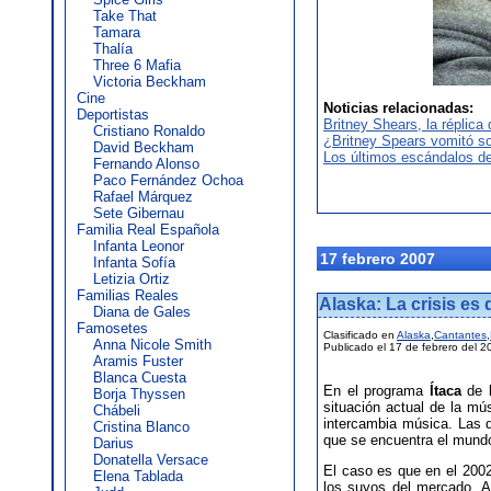
Take That
Tamara
Thalía
Three 6 Mafia
Victoria Beckham
Cine
Noticias relacionadas:
Deportistas
Britney Shears, la réplica
Cristiano Ronaldo
¿Britney Spears vomitó s
David Beckham
Los últimos escándalos de
Fernando Alonso
Paco Fernández Ochoa
Rafael Márquez
Sete Gibernau
Familia Real Española
Infanta Leonor
17 febrero 2007
Infanta Sofía
Letizia Ortiz
Familias Reales
Alaska: La crisis es
Diana de Gales
Famosetes
Clasificado en
Alaska
,
Cantantes
,
Anna Nicole Smith
Publicado el 17 de febrero del 2
Aramis Fuster
Blanca Cuesta
En el programa
Ítaca
de l
Borja Thyssen
situación actual de la mú
Chábeli
intercambia música. Las d
Cristina Blanco
que se encuentra el mund
Darius
Donatella Versace
El caso es que en el 200
Elena Tablada
los suyos del mercado. A 