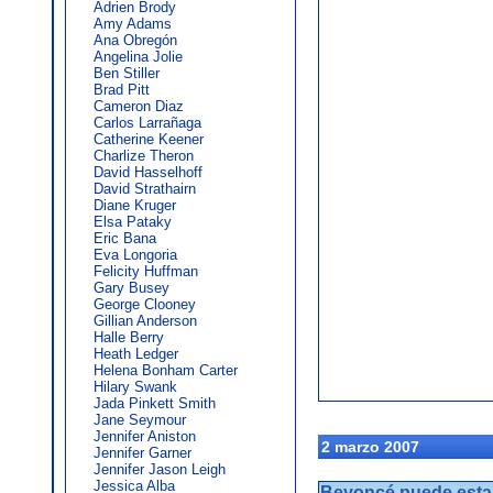
Adrien Brody
Amy Adams
Ana Obregón
Angelina Jolie
Ben Stiller
Brad Pitt
Cameron Diaz
Carlos Larrañaga
Catherine Keener
Charlize Theron
David Hasselhoff
David Strathairn
Diane Kruger
Elsa Pataky
Eric Bana
Eva Longoria
Felicity Huffman
Gary Busey
George Clooney
Gillian Anderson
Halle Berry
Heath Ledger
Helena Bonham Carter
Hilary Swank
Jada Pinkett Smith
Jane Seymour
Jennifer Aniston
2 marzo 2007
Jennifer Garner
Jennifer Jason Leigh
Jessica Alba
Beyoncé puede esta 