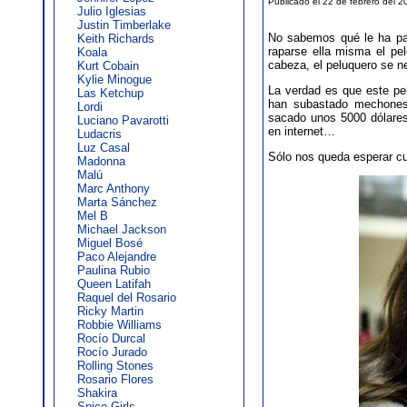
Publicado el 22 de febrero del 2
Julio Iglesias
Justin Timberlake
No sabemos qué le ha pas
Keith Richards
raparse ella misma el pe
Koala
cabeza, el peluquero se ne
Kurt Cobain
Kylie Minogue
La verdad es que este pe
Las Ketchup
han subastado mechones 
Lordi
sacado unos 5000 dólare
Luciano Pavarotti
en internet…
Ludacris
Luz Casal
Sólo nos queda esperar cu
Madonna
Malú
Marc Anthony
Marta Sánchez
Mel B
Michael Jackson
Miguel Bosé
Paco Alejandre
Paulina Rubio
Queen Latifah
Raquel del Rosario
Ricky Martin
Robbie Williams
Rocío Durcal
Rocío Jurado
Rolling Stones
Rosario Flores
Shakira
Spice Girls