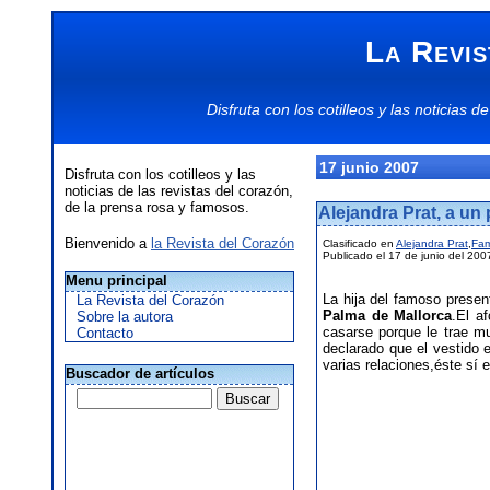
La Revis
Disfruta con los
cotilleos
y las
noticias
de
17 junio 2007
Disfruta con los cotilleos y las
noticias de las revistas del corazón,
de la prensa rosa y famosos.
Alejandra Prat, a un 
Bienvenido a
la Revista del Corazón
Clasificado en
Alejandra Prat
,
Fa
Publicado el 17 de junio del 200
Menu principal
La hija del famoso prese
La Revista del Corazón
Palma de Mallorca
.El a
Sobre la autora
casarse porque le trae mu
Contacto
declarado que el vestido 
varias relaciones,éste sí e
Buscador de artículos