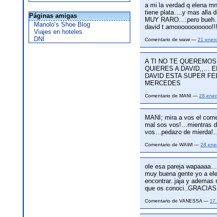
a mi la verdad q elena m
tiene plata….y mas alla 
Páginas amigas
MUY RARO….pero bueh…
Manolo’s Shoe Blog
david t amooooooooooo!!!!
Viajes en hoteles
DNI
Comentario de wawi —
21 ener
A TI NO TE QUEREMOS
QUIERES A DAVID,,… 
DAVID ESTA SUPER FE
MERCEDES
Comentario de MANI —
28 ene
MANI; mira a vos el comen
mal sos vos!…mientras da
vos…pedazo de mierda!..
Comentario de WAWI —
28 ene
ole esa pareja wapaaaa…b
muy buena gente yo a ele
encontrar..jaja y ademas
que os conoci..GRACIAS
Comentario de VANESSA —
17