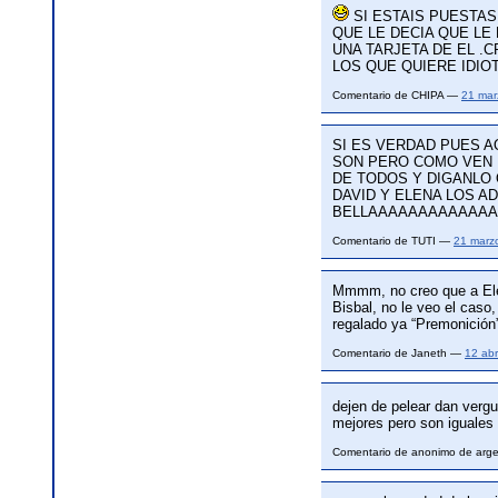
SI ESTAIS PUESTAS
QUE LE DECIA QUE LE
UNA TARJETA DE EL .C
LOS QUE QUIERE IDIO
Comentario de CHIPA —
21 mar
SI ES VERDAD PUES A
SON PERO COMO VEN 
DE TODOS Y DIGANLO
DAVID Y ELENA LOS 
BELLAAAAAAAAAAAA
Comentario de TUTI —
21 marz
Mmmm, no creo que a Elen
Bisbal, no le veo el caso
regalado ya “Premonición”
Comentario de Janeth —
12 abr
dejen de pelear dan vergu
mejores pero son iguale
Comentario de anonimo de arg