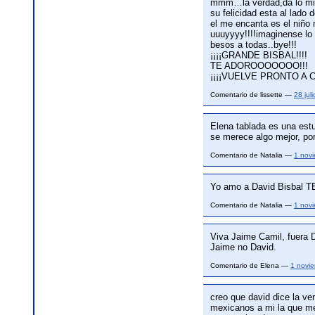
mmm…la verdad,da lo mism
su felicidad esta al lado
el me encanta es el niño 
uuuyyyy!!!!imaginense lo k
besos a todas..bye!!!
¡¡¡¡GRANDE BISBAL!!!!
TE ADOROOOOOOO!!!
¡¡¡¡VUELVE PRONTO A 
Comentario de lissette —
28 jul
Elena tablada es una est
se merece algo mejor, por
Comentario de Natalia —
1 nov
Yo amo a David Bisbal
Comentario de Natalia —
1 nov
Viva Jaime Camil, fuera D
Jaime no David.
Comentario de Elena —
1 novi
creo que david dice la 
mexicanos a mi la que me 