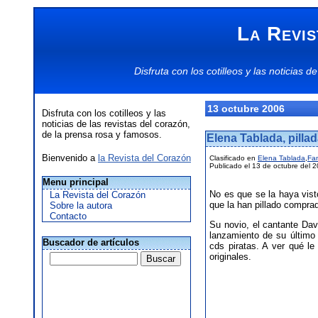
La Revis
Disfruta con los
cotilleos
y las
noticias
de
13 octubre 2006
Disfruta con los cotilleos y las
noticias de las revistas del corazón,
de la prensa rosa y famosos.
Elena Tablada, pillad
Bienvenido a
la Revista del Corazón
Clasificado en
Elena Tablada
,
Fa
Publicado el 13 de octubre del 
Menu principal
No es que se la haya vist
La Revista del Corazón
que la han pillado compra
Sobre la autora
Contacto
Su novio, el cantante Davi
lanzamiento de su último
Buscador de artículos
cds piratas. A ver qué l
originales.