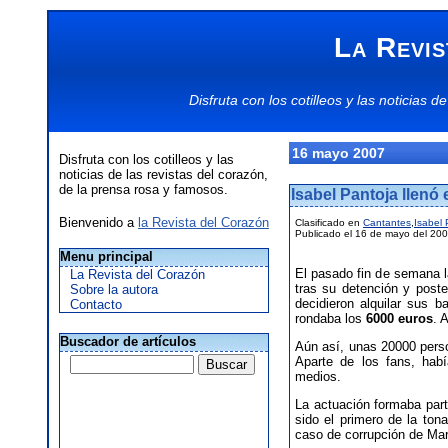
La Revis
Disfruta con los
cotilleos
y las
noticias
de
16 mayo 2007
Disfruta con los cotilleos y las
noticias de las revistas del corazón,
de la prensa rosa y famosos.
Isabel Pantoja llenó 
Bienvenido a
la Revista del Corazón
Clasificado en
Cantantes
,
Isabel 
Publicado el 16 de mayo del 20
Menu principal
El pasado fin de semana l
La Revista del Corazón
tras su detención y poste
Sobre la autora
decidieron alquilar sus 
Contacto
rondaba los
6000 euros
. 
Buscador de artículos
Aún así, unas 20000 pers
Aparte de los fans, habí
medios.
La actuación formaba part
sido el primero de la ton
caso de corrupción de Mar