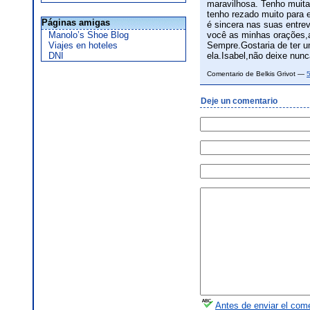
maravilhosa. Tenho muita
tenho rezado muito para e
Páginas amigas
é sincera nas suas entre
Manolo’s Shoe Blog
você as minhas orações,a
Viajes en hoteles
Sempre.Gostaria de ter u
DNI
ela.Isabel,não deixe nun
Comentario de Belkis Grivot —
Deje un comentario
Antes de enviar el come