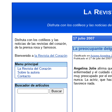
La Revis
Disfruta con los
cotilleos
y las
noticias
de
17 julio 2007
Disfruta con los cotilleos y las
noticias de las revistas del corazón,
de la prensa rosa y famosos.
La preocupante delg
Bienvenido a
la Revista del Corazón
Clasificado en
Actores
,
Angelina J
Publicado el 17 de julio del 2007
Menu principal
Angelina Jolie
afirma que
La Revista del Corazón
enfermedad y el cuidado 
Sobre la autora
muy preocupado por el es
Contacto
nunca. La actriz, que ha
favorece nada.
Buscador de artículos