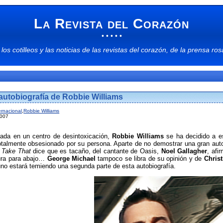
La Revista del Corazón
• • • • •
 los
cotilleos
y las
noticias
de las
revistas del corazón
, de la
prensa ros
 autobiografía de Robbie Williams
ernacional
,
Robbie Williams
2007
ada en un centro de desintoxicación,
Robbie Williams
se ha decidido a e
 totalmente obsesionado por su persona. Aparte de no demostrar una gran au
n
Take That
dice que es tacaño, del cantante de Oasis,
Noel Gallagher
, afi
tura para abajo…
George Michael
tampoco se libra de su opinión y de
Chris
o estará temiendo una segunda parte de esta autobiografía.