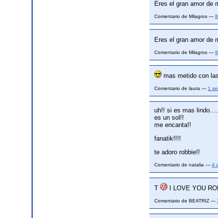
Eres el gran amor de 
Comentario de Milagros —
8
Eres el gran amor de m
Comentario de Milagros —
8
mas metido con las 
Comentario de laura —
1 se
uh!! si es mas lindo….
es un sol!!
me encanta!!
fanatik!!!!
te adoro robbie!!
Comentario de natalia —
4 
T
I LOVE YOU ROBBI
Comentario de BEATRIZ —