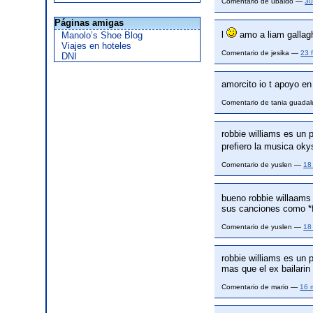
Comentario de ubaldo —
30
Páginas amigas
l
amo a liam galla
Manolo’s Shoe Blog
Viajes en hoteles
Comentario de jesika —
23 
DNI
amorcito io t apoyo en
Comentario de tania guad
robbie williams es un
prefiero la musica oky
Comentario de yuslen —
18
bueno robbie willaams 
sus canciones como *f
Comentario de yuslen —
18
robbie williams es un 
mas que el ex bailarin
Comentario de mario —
16 