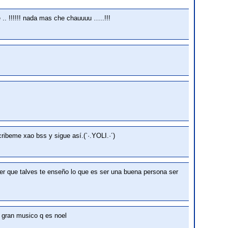
bie .. !!!!!! nada mas che chauuuu …..!!!
ribeme xao bss y sigue así.(`·.YOLI.·´)
her que talves te enseño lo que es ser una buena persona ser
e gran musico q es noel