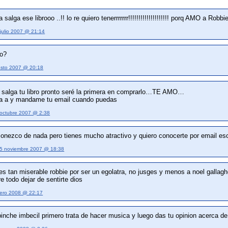
 salga ese librooo ..!! lo re quiero tenerrrrrrr!!!!!!!!!!!!!!!!!!!! porq AMO a Rob
julio 2007 @ 21:14
ro?
osto 2007 @ 20:18
 salga tu libro pronto seré la primera en comprarlo…TE AMO…
da a y mandame tu email cuando puedas
octubre 2007 @ 2:38
conezco de nada pero tienes mucho atractivo y quiero conocerte por email esc
5 noviembre 2007 @ 18:38
tes tan miserable robbie por ser un egolatra, no jusges y menos a noel gallag
 todo dejar de sentirte dios
ero 2008 @ 22:17
inche imbecil primero trata de hacer musica y luego das tu opinion acerca d