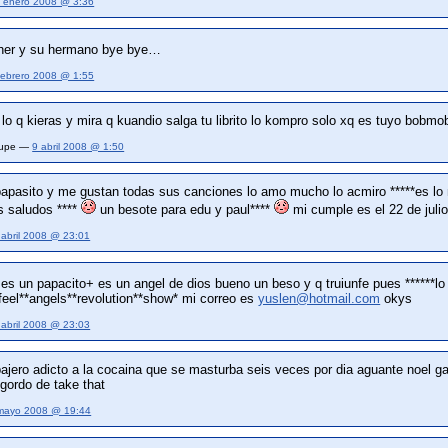
 enero 2008 @ 3:36
gher y su hermano bye bye…
febrero 2008 @ 1:55
 lo q kieras y mira q kuandio salga tu librito lo kompro solo xq es tuyo bob
alupe —
9 abril 2008 @ 1:50
 papasito y me gustan todas sus canciones lo amo mucho lo acmiro *****es lo 
s saludos ****
un besote para edu y paul****
mi cumple es el 22 de juli
 abril 2008 @ 23:01
es un papacito+ es un angel de dios bueno un beso y q truiunfe pues ******l
eel**angels**revolution**show* mi correo es
yuslen@hotmail.com
okys
 abril 2008 @ 23:03
pajero adicto a la cocaina que se masturba seis veces por dia aguante noel ga
 gordo de take that
mayo 2008 @ 19:44