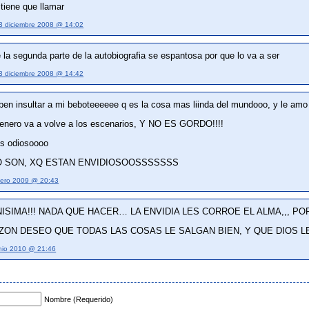
 tiene que llamar
3 diciembre 2008 @ 14:02
la segunda parte de la autobiografia se espantosa por que lo va a ser
3 diciembre 2008 @ 14:42
ben insultar a mi beboteeeeee q es la cosa mas liinda del mundooo, y le amo
 enero va a volve a los escenarios, Y NO ES GORDO!!!!
es odiosoooo
LO SON, XQ ESTAN ENVIDIOSOOSSSSSSS
nero 2009 @ 20:43
ISIMA!!! NADA QUE HACER… LA ENVIDIA LES CORROE EL ALMA,,, P
ZON DESEO QUE TODAS LAS COSAS LE SALGAN BIEN, Y QUE DIOS L
nio 2010 @ 21:46
Nombre (Requerido)