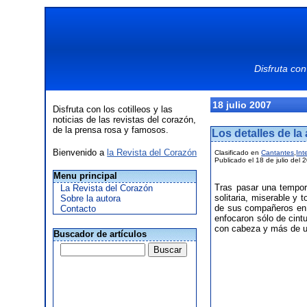
Disfruta con
18 julio 2007
Disfruta con los cotilleos y las
noticias de las revistas del corazón,
de la prensa rosa y famosos.
Los detalles de la
Bienvenido a
la Revista del Corazón
Clasificado en
Cantantes
,
Int
Publicado el 18 de julio del 
Menu principal
Tras pasar una tempor
La Revista del Corazón
solitaria, miserable y
Sobre la autora
de sus compañeros e
Contacto
enfocaron sólo de cin
con cabeza y más de un
Buscador de artículos