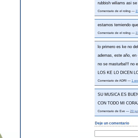
rubbish wiliams asi se
Comentario de el roling —
2
estamos temiendo que 
Comentario de el roling —
2
lo primero es ke no de
ademas, este año, en
no se masturba!!! no 
LOS KE LO DICEN 
Comentario de ADRI —
1 e
SU MUSICA ES BUEN
CON TODO MI CORA
Comentario de Eve —
20 ju
Deje un comentario