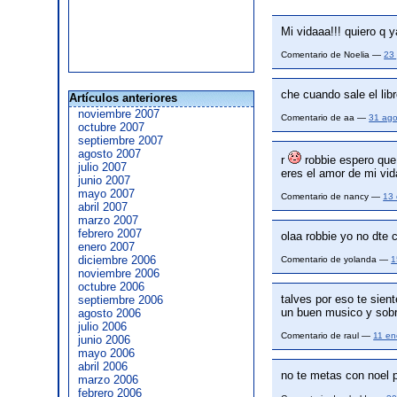
Mi vidaaa!!! quiero q ya
Comentario de Noelia —
23 
che cuando sale el lib
Artículos anteriores
noviembre 2007
Comentario de aa —
31 ag
octubre 2007
septiembre 2007
agosto 2007
r
robbie espero que
julio 2007
eres el amor de mi vi
junio 2007
mayo 2007
Comentario de nancy —
13 
abril 2007
marzo 2007
febrero 2007
olaa robbie yo no dte 
enero 2007
diciembre 2006
Comentario de yolanda —
1
noviembre 2006
octubre 2006
talves por eso te sien
septiembre 2006
un buen musico y sobre
agosto 2006
julio 2006
Comentario de raul —
11 en
junio 2006
mayo 2006
abril 2006
no te metas con noel p
marzo 2006
febrero 2006