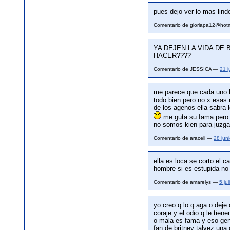
pues dejo ver lo mas lindo
Comentario de gloriapa12@hot
YA DEJEN LA VIDA DE
HACER????
Comentario de JESSICA —
21 
me parece que cada uno ha
todo bien pero no x esas
de los agenos ella sabra 
me guta su fama pero x
no somos kien para juzgar
Comentario de araceli —
28 jun
ella es loca se corto el c
hombre si es estupida no
Comentario de amarelys —
5 ju
yo creo q lo q aga o deje
coraje y el odio q le tie
o mala es fama y eso gene
fan de britney talvez una