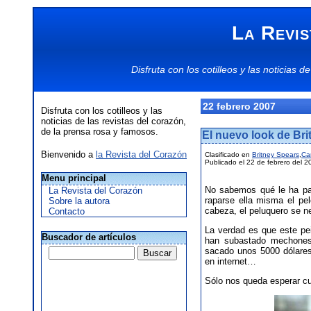
La Revis
Disfruta con los
cotilleos
y las
noticias
de
22 febrero 2007
Disfruta con los cotilleos y las
noticias de las revistas del corazón,
de la prensa rosa y famosos.
El nuevo look de Br
Bienvenido a
la Revista del Corazón
Clasificado en
Britney Spears
,
Ca
Publicado el 22 de febrero del 2
Menu principal
No sabemos qué le ha pas
La Revista del Corazón
raparse ella misma el pe
Sobre la autora
cabeza, el peluquero se ne
Contacto
La verdad es que este pe
Buscador de artículos
han subastado mechones 
sacado unos 5000 dólare
en internet…
Sólo nos queda esperar cu