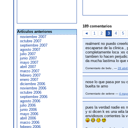
189 comentarios
Artículos anteriores
◄
1
2
3
4
5
noviembre 2007
octubre 2007
realment no puedo creerlo 
septiembre 2007
escaparse de la clinica ,
agosto 2007
completamente loca :es ob
julio 2007
tambien lo hacen perjudic
junio 2007
da mucha lastima lo que 
mayo 2007
abril 2007
Comentario de belu , —
28 abri
marzo 2007
febrero 2007
enero 2007
nose lo que pasa por su 
diciembre 2006
buelta te amo
noviembre 2006
octubre 2006
Comentario de selene —
4 may
septiembre 2006
agosto 2006
julio 2006
pues la verdad nadie es 
junio 2006
y si dicen k es una wila 
mayo 2006
envidiosos corrientes la v
abril 2006
marzo 2006
febrero 2006