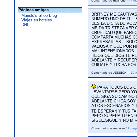
Comentario de malinche —
4 m
Páginas amigas
BRITNEY ME CAUTIVAS
Manolo’s Shoe Blog
NUMERO UNO DE TI… 
Viajes en hoteles
DES LA DICHA DE VO
DNI
ME DA TRISTEZA VER
CRUELDAD QUE PAREC
COMPARTA MUCHAS CO
EXPRESARLAS… SOLO 
VALIOSA Y QUE POR N
MAL INTENSIONADOS…
HIJOS QUE DIOS TE R
ADELANTE Y RECUPER
CUIDATE Y LUCHA POR
Comentario de JESSICA —
12 
PARA TODOS LOS QU
LEVANTARSE PERO YO 
QUE SIGA SU CAMINO
ADELANTE CHICA.SOY
A LOS ESCENARIOS Y
TE ESPERAN Y TUS F
PERO SUPERA TU ENFE
SIGUE,SIGUE Y NO MI
Comentario de angie —
12 may