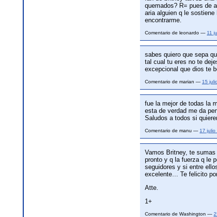
quemados? R= pues de ard
aria alguien q le sostien
encontrarme.
Comentario de leonardo —
11 j
sabes quiero que sepa qu
tal cual tu eres no te de
excepcional que dios te 
Comentario de marian —
15 jul
fue la mejor de todas la
esta de verdad me da pe
Saludos a todos si quier
Comentario de manu —
17 juli
Vamos Britney, te sumas 
pronto y q la fuerza q le
seguidores y si entre ell
excelente… Te felicito po
Atte.
1+
Comentario de Washington —
2