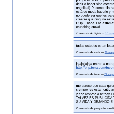
porque es solo un produc
decir o hacer sino ostent
angelical). Y como ella h
está de moda hacerlo y no
no puede ser que les pare
creerse que ninguna estr
POp… nada. Las estrellas
crunching crowd…
Comentario de Sylvia —
20 may
tadas ustedes estan loca
Comentario de maria —
20 may
jajajajjajaja entren a esta
http://php.terra.com/tuv
Comentario de isaac —
22 may
me parece que cada quien
siempre les estan critican
y con respcto a brit
TALVEZ ES PUBLICIDA
SU VIDA Y DEJANDO E
Comentario de paoly criss casti