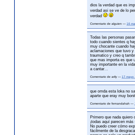
dios la verdad que es imp
verdad asi se ve de lo pe
verdad
Comentario de alguien —
16 ma
Todas las personas pasam
todo cuando sientes q hay
muy chocante cuando hay 
aclamaciones que tuvo y 
traumatico y creo q tambn
que mas importa es que u
muy importante en la vid
a cantar…
Comentario de arily —
17 mayo 
que omda esta loka no sa
aparte que eray muy boni
Comentario de fernandahah —
Primero que nada quiero d
¡todas aquí parecen más 
No puedo creer cómo expí
fácilmente de la desgraca