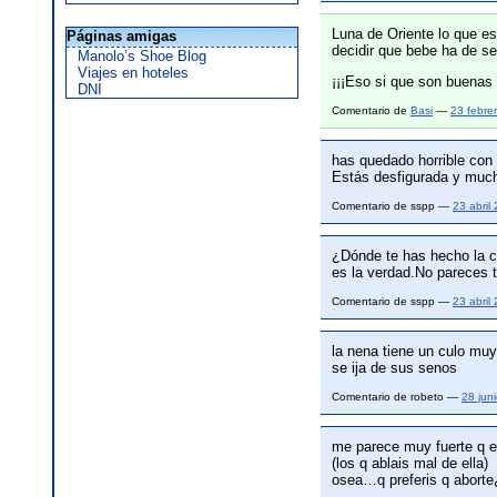
Luna de Oriente lo que es
Páginas amigas
decidir que bebe ha de se
Manolo’s Shoe Blog
Viajes en hoteles
¡¡¡Eso si que son buenas 
DNI
Comentario de
Basi
—
23 febre
has quedado horrible con 
Estás desfigurada y much
Comentario de sspp —
23 abril
¿Dónde te has hecho la ci
es la verdad.No pareces t
Comentario de sspp —
23 abril
la nena tiene un culo m
se ija de sus senos
Comentario de robeto —
28 jun
me parece muy fuerte q 
(los q ablais mal de ella)
osea…q preferis q aborte