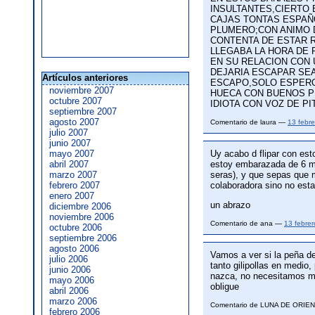
INSULTANTES,CIERTO 
CAJAS TONTAS ESPAÑO
PLUMERO;CON ANIMO D
CONTENTA DE ESTAR R
LLEGABA LA HORA DE
EN SU RELACION CON 
DEJARIA ESCAPAR SEA
Artículos anteriores
ESCAPO,SOLO ESPERO 
noviembre 2007
HUECA CON BUENOS P
octubre 2007
IDIOTA CON VOZ DE P
septiembre 2007
agosto 2007
Comentario de laura —
13 febr
julio 2007
junio 2007
mayo 2007
Uy acabo d flipar con
abril 2007
estoy embarazada de 6 me
marzo 2007
seras), y que sepas que 
febrero 2007
colaboradora sino no esta
enero 2007
un abrazo
diciembre 2006
noviembre 2006
Comentario de ana —
13 febre
octubre 2006
septiembre 2006
agosto 2006
Vamos a ver si la peña de
julio 2006
tanto gilipollas en medio
junio 2006
nazca, no necesitamos más
mayo 2006
obligue
abril 2006
marzo 2006
Comentario de LUNA DE ORI
febrero 2006