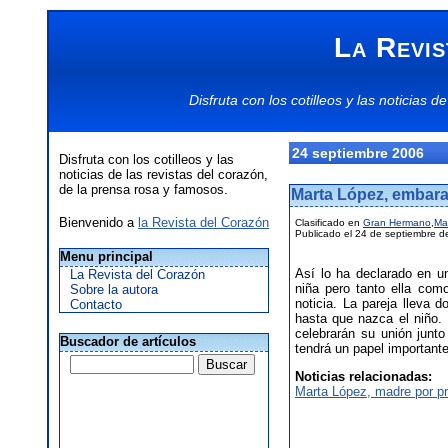
La Revis
Disfruta con los
cotilleos
y las
noticias
de
24 septiembre 2006
Disfruta con los cotilleos y las
noticias de las revistas del corazón,
de la prensa rosa y famosos.
Marta López, embar
Bienvenido a
la Revista del Corazón
Clasificado en
Gran Hermano
,
Ma
Publicado el 24 de septiembre d
Menu principal
Así lo ha declarado en un
La Revista del Corazón
niña pero tanto ella com
Sobre la autora
noticia. La pareja lleva 
Contacto
hasta que nazca el niño.
celebrarán su unión junt
Buscador de artículos
tendrá un papel importante
Noticias relacionadas:
Marta López, madre por p