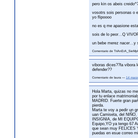
pero kin os abeis creido^
vosotrs sois personas o e
yo flipoooo
no es q me apasione est
sois de lo peor…Q VIV
un bebe merez nacer…y se
Comentario de TriAnErA_SieM
viboras dices??la vibora l
defender??
Comentario de laura —
14 marz
Hola Marta, quizas no me 
por tu enlace matrimonia
MADRID. Fuerte gran parti
pierda.
Marta te voy a pedir un 
uan Camiseta, del NIÑO, 
INSIGNIA, de MI EQUIPO,
Equipo,YO ya tengo 67 Año
que sean muy FELICES Y
puedas en esue correo 